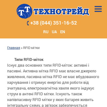
+38 (044) 351-16-52
RU
UA
EN
Главная
>
RFID мітки
Типи RFID-міток
Існує два основних типи RFID-міток: активні і
пасивні. Активна мітка RFID має власне джерело
живлення, пасивна мітка RFID не має вбудованого
харчування і отримує енергію для роботи від
зчитувача, електромагнітна хвиля якого індукує
струм в антені RFID мітки. Існують також
напівпасивну RFID мітки у яких батарея живить
інтегральну схему, а зв’язок забезпечується