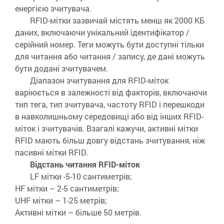
енергією зчитувача.
RFID-мітки зазвичай містять менш як 2000 КБ
даних, включаючи унікальний ідентифікатор /
серійний номер. Теги можуть бути доступні тільки
для читання або читання / запису, де дані можуть
бути додані зчитувачем.
Діапазон зчитування для RFID-міток
варіюється в залежності від факторів, включаючи
тип тега, тип зчитувача, частоту RFID і перешкоди
в навколишньому середовищі або від інших RFID-
міток і зчитувачів. Взагалі кажучи, активні мітки
RFID мають більш довгу відстань зчитування, ніж
пасивні мітки RFID.
Відстань читання RFID-міток
LF мітки -5-10 сантиметрів;
HF мітки – 2-5 сантиметрів;
UHF мітки – 1-25 метрів;
Активні мітки – більше 50 метрів.