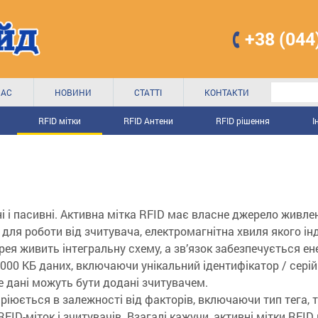
+38 (044
НАС
НОВИНИ
СТАТТІ
КОНТАКТИ
RFID мітки
RFID Антени
RFID рішення
І
ні і пасивні. Активна мітка RFID має власне джерело живле
для роботи від зчитувача, електромагнітна хвиля якого інд
рея живить інтегральну схему, а зв’язок забезпечується ен
000 КБ даних, включаючи унікальний ідентифікатор / серій
де дані можуть бути додані зчитувачем.
ріюється в залежності від факторів, включаючи тип тега, т
ID-міток і зчитувачів. Взагалі кажучи, активні мітки RFID