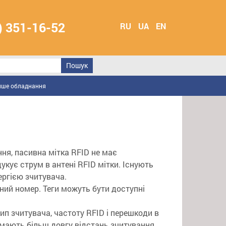
) 351-16-52
RU
UA
EN
нше обладнання
ння, пасивна мітка RFID не має
укує струм в антені RFID мітки. Існують
ергією зчитувача.
ний номер. Теги можуть бути доступні
ип зчитувача, частоту RFID і перешкоди в
 мають більш довгу відстань зчитування,