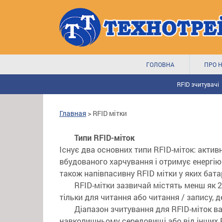
ГОЛОВНА
ПРО 
RFID зчитувачі
Главная
>
RFID мітки
Типи RFID-міток
Існує два основних типи RFID-міток: актив
вбудованого харчування і отримує енергію 
також напівпасивну RFID мітки у яких бата
RFID-мітки зазвичай містять менш як 2
тільки для читання або читання / запису, 
Діапазон зчитування для RFID-міток ва
навколишньому середовищі або від інших RF