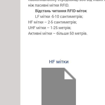
ніж пасивні мітки RFID.
Відстань читання RFID-міток
LF мітки -5-10 сантиметрів;
HF мітки – 2-5 сантиметрів;
UHF мітки – 1-25 метрів;
Активні мітки – більше 50 метрів.
HF мітки