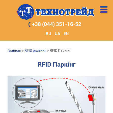
+38 (044) 351-16-52
RU
UA
EN
Главная
>
RFID рішення
>
RFID Паркінг
RFID Паркінг