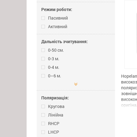
Режим роботи:
Пасивний
Активний
Дальність зчитування:
0-50 см.
0-3 м.
0-4 м.
0–6 м.
Hopelan
високоз
поляриз
зовнішн
Поляризація:
високок
оригіна
Кругова
міцному
Лінійна
пластик
дозвол
RHCP
навіть 
LHCP
характ