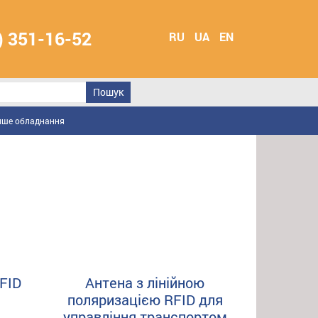
) 351-16-52
RU
UA
EN
нше обладнання
FID
Антена з лінійною
поляризацією RFID для
управління транспортом