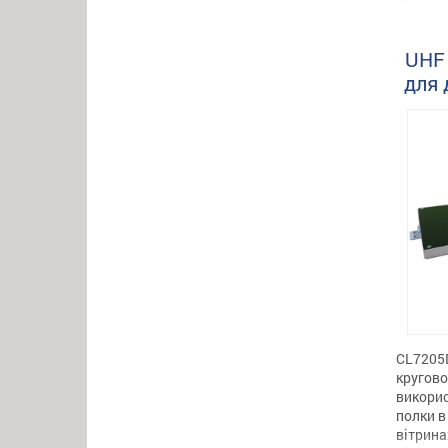
метрів,
охопити
Основні
UHF 
антени 
для 
торгівл
холоди
Управлі
Технічні
CL7205D
кругов
викорис
полки в
вітрина