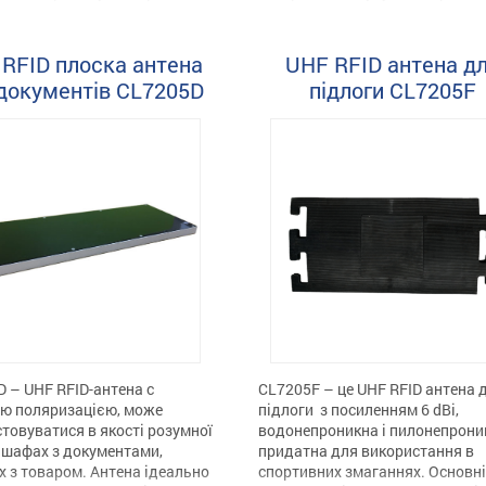
 в холодильнику здатна
воріт для фіксування людини, 
 весь розмір холодильника.
проходить повз з міткою. Техні
 області застосування UHF
характеристики антени вузької
RFID плоска антена
UHF RFID антена д
CL7205P Розумна роздрібна
спрямованості CL7205K Фізичн
документів CL7205D
підлоги CL7205F
я Облік товару в
параметри Розмір: 460*220*35
льниках Управління активами
Вага: 4.3 кг Матеріал: Алюміні
ння документами на полицях
Ступінь захисту IP66 Продукти
 […]
Частота: 868 МГц Посилення: 
 – UHF RFID-антена c
CL7205F – це UHF RFID антена 
ою поляризацією, може
підлоги з посиленням 6 dBi,
товуватися в якості розумної
водонепроникна і пилонепрони
 шафах з документами,
придатна для використання в
х з товаром. Антена ідеально
спортивних змаганнях. Основні