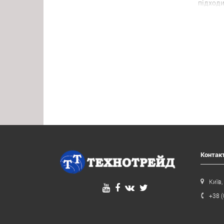
підходи
управлі
бібліот
інтелек
Основні
антени
Максима
відстан
рівень:
множинн
Контак
Київ,
+38 (