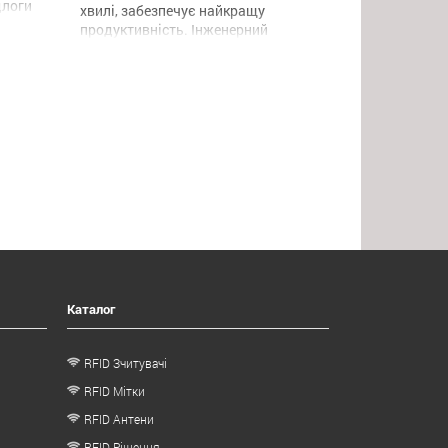
длоги
хвилі, забезпечує найкращу
кість
продуктивність. Інженерний
хист
пластиковий корпус, міцна
ть,
конструкція, високий рівень захисту
 в
для широкого використання (з
ації
зчитуючими пристроями серії
зайн,
CL7206C4 / B2), такими як
відстеження активів, управління
ння
складом, інтелектуальне управління
трафіком, відстеження транспортних
засобів, управління виробничою
лінією, інтелектуальний вимір […]
Каталог
RFID Зчитувачі
RFID Мітки
RFID Антени
RFID Рішення