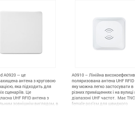
d A0920 — це
A0910 – Лінійна високоефекти
ахищена антена з круговою
поляризована антена UHF RFID 
ацією, яка підходить для
яку можна легко застосувати в
іх сценаріїв. Це
різних приміщеннях і на вулиці 
ласна UHF RFID антена з
діапазоні UHF частот. Має TNC
льним зовнішнім виглядом, в
female роз’єм для швидкого
 корпусі з інженерного
підключення до портових
у, ступінь захисту IP66
зчитувачів, наприклад Hopelan
яє ефективно працювати
HF340. Особливості Антена A0
у суворих умовах. Завдяки
Поляризація: лінійна поляриза
еристикам швидкого
Посилення: 9 дбі Типовий КСВ: