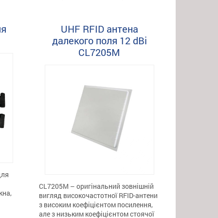
що
використовується на складах,
чні
фабриках, магазинах, парковках.
Основні особливості навісної UHF
ля
UHF RFID антена
і
антени 8 dBi HL7205G Потужна:
далекого поля 12 dBi
 мм
Максимальна продуктивність RFID,
CL7205M
й+ABS
відстань зчитування до 20 м. […]
вність
[…]
для
CL7205M – оригінальний зовнішній
кна,
вигляд високочастотної RFID-антени
з високим коефіцієнтом посилення,
але з низьким коефіцієнтом стоячої