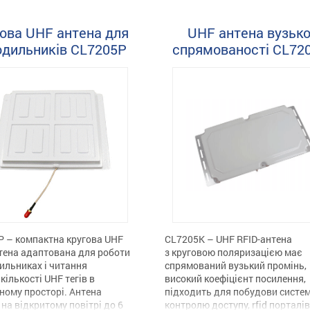
широкого діапазону. При роботі
ня високого підсилення,
якості антени ближнього поля
 форм-фактора і компактного
ова UHF антена для
UHF антена вузько
область зчитування може бути
 (в порівнянні з іншими
одильників CL7205P
спрямованості CL72
відрегульована на кілька
и з високим коефіцієнтом
сантиметрів, навіть з мітками
ня, доступними на ринку)
далекого поля. Антена […]
цю антену ідеальною для
х RFID […]
 – компактна кругова UHF
CL7205K – UHF RFID-антена
тена адаптована для роботи
з круговою поляризацією має
ильниках і читання
спрямований вузький промінь,
кількості UHF тегів в
високий коефіцієнт посилення,
ому просторі. Антена
підходить для побудови систе
на відкритому повітрі до 6
контролю доступу, rfid порталів