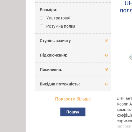
UH
зчитува
ефектив
поля
Розміри:
RFID мо
Ультратонкі
на велик
Розумна полка
Ступінь захисту:
Підключення:
Посилення:
Вихідна потужність:
UHF ант
Показати бiльше
Keonn A
компак
Пошук
коефіці
спрямов
широким
напрямк