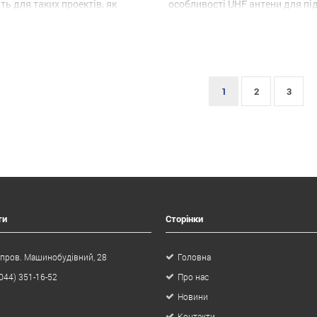
ть для таких проектів, як
особливості UHF антени для пі
ння документами, управління
CL7205F Потужна: висока швид
ечним фондом,
визначення Високий рівень: За
туальна роздрібна торгівля.
від перешкод, водонепроникніс
 особливості плоскою UHF
захист від пилу, працездатність
 CL7205D Потужна:
екстремальних умовах експлуат
льна продуктивність RFID,
Спеціальний: Ультратонкий ди
1
2
3
ь зчитування 1-10 м Високий
зручність в установці Області
 Відмінна функція читання
застосування: спортивні змага
их […]
[…]
ти
Сторінки
 пров. Машинобудівний, 28
Головна
044) 351-16-52
Про нас
Новини
Контакти