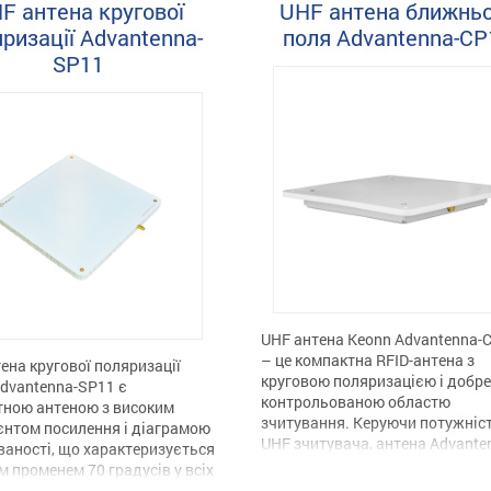
F антена кругової
UHF антена ближнь
ння та максимальної
≦1,5:1 Широка робоча частота:
ності антена Hopeland UHF
МГц ~ 960 МГц […]
ризації Advantenna-
поля Advantenna-CP
же підтримувати зчитування
SP11
ій […]
UHF антена Keonn Advantenna-
– це компактна RFID-антена з
ена кругової поляризації
круговою поляризацією і добре
dvantenna-SP11 є
контрольованою областю
тною антеною з високим
зчитування. Керуючи потужніс
єнтом посилення і діаграмою
UHF зчитувача, антена Advante
аності, що характеризується
CP11 може працювати як антен
 променем 70 градусів у всіх
ближнього поля, так і антена б
ах в одній півкулі.