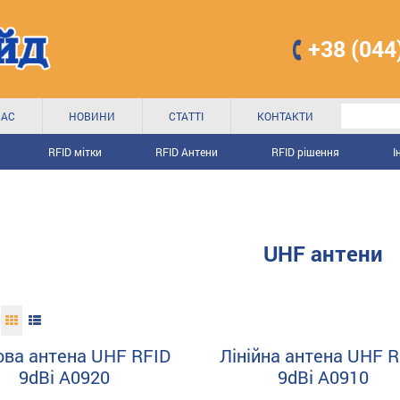
+38 (044
НАС
НОВИНИ
СТАТТІ
КОНТАКТИ
RFID мітки
RFID Антени
RFID рішення
І
UHF антени
ова антена UHF RFID
Лінійна антена UHF R
9dBi A0920
9dBi A0910