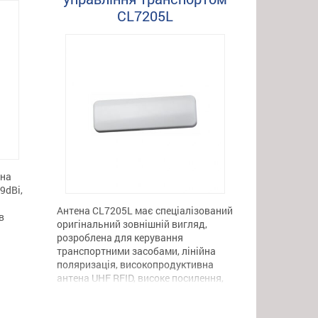
CL7205L
вна
9dBi,
Антена CL7205L має спеціалізований
в
оригінальний зовнішній вигляд,
розроблена для керування
транспортними засобами, лінійна
поляризація, високопродуктивна
d
антена UHF RFID, високе посилення,
910
але низький коефіцієнт стоячої хвилі
ція
забезпечують найкращу