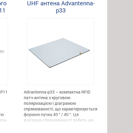
продуктивність. Корпус з
ого
UHF антена Advantenna-
 840
інженерного пластика, міцна
11
p33
конструкція, високий рівень захисту
для широкого використання зі
стаціонарними зчитувачами
роздільного типу CL7206C2 / C4 / C8,
наприклад, ETC, управління
паркуванням, інтелектуальне […]
CP11
Advantenna-p33 – компактна RFID
патч-антена з круговою
поляризацією і діаграмою
спрямованості, що характеризується
тю
формою пучка 40 ° / 40 °. Ця
nna-
діаграма спрямованості робить цю
а
антену ідеальною для багатьох RFID
ільш
додатків, таких як системи