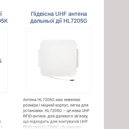
 в
інвентаризації в реальному часі,
чарівні дзеркала і примірочні.
ї
Підвісна UHF антена
Комплект Advantenna-p33 може бути
05K
дальньої дії HL7205G
встановлений на стелі для
ідентифікації та визначення місця
розташування […]
Антена HL7205G має невеликі
розміри і міцний корпус, легка для
установки. HL7205G – це нова UHF
RFID антена для далекого зв’язку,
м
що підходить для зчитувачів UHF
 і
RFID серії CL7206C / B, широко