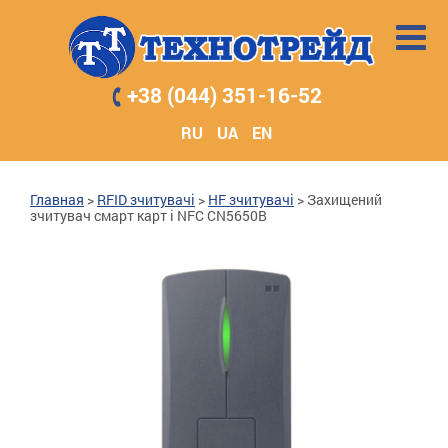
+38 (044) 351-16-52
RU
UA
EN
Главная
>
RFID зчитувачі
>
HF зчитувачі
>
Захищений
зчитувач смарт карт і NFC CN5650B