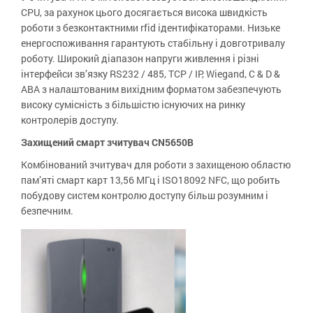
CPU, за рахунок цього досягається висока швидкість
роботи з безконтактними rfid ідентифікаторами. Низьке
енергоспоживання гарантують стабільну і довготривалу
роботу. Широкий діапазон напруги живлення і різні
інтерфейси зв’язку RS232 / 485, TCP / IP, Wiegand, C & D &
ABA з налаштованим вихідним форматом забезпечують
високу сумісність з більшістю існуючих на ринку
контролерів доступу.
Захищений смарт зчитувач CN5650B
Комбінований зчитувач для роботи з захищеною областю
пам’яті смарт карт 13,56 МГц і ISO18092 NFC, що робить
побудову систем контролю доступу більш розумним і
безпечним.