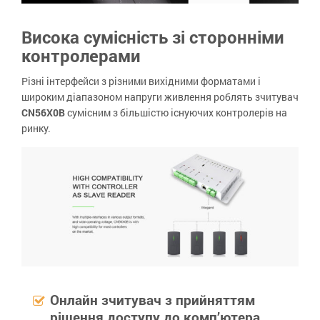
Висока сумісність зі сторонніми
контролерами
Різні інтерфейси з різними вихідними форматами і
широким діапазоном напруги живлення роблять зчитувач
CN56X0B
сумісним з більшістю існуючих контролерів на
ринку.
Онлайн зчитувач з прийняттям
рішення доступу до комп’ютера