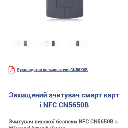
Руководство пользователя CN56X0B
Захищений зчитувач смарт карт
і NFC CN5650B
Зчитувач високої безпеки NFC CN5650B з