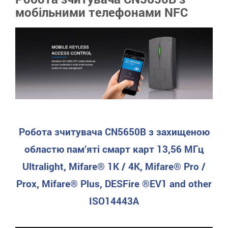
мобільними телефонами NFC
Робота зчитувача CN5650B з захищеною
областю пам’яті смарт карт 13,56 МГц
Ultralight, Mifare® 1K / 4K, Mifare® Pro /
Prox, Mifare® Plus, DESFire ®EV1 and other
ISO14443A