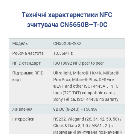
Технічні характеристики NFC
зчитувача CN5650B–T-0C
Модель
CN56X0B-X-XX
Робоча частота
13.56MHz
RFID стандарт
ISO18092 NFC peer to peer
Підтримка RFID
Ultralight, Mifare® 1K/4K, Mifare®
карт
Pro/Prox, Mifare® Plus, DESFire
®EV1 and other ISO14443A， NFC
tags (T2T, T4T) compatible cards,
Sony Felica, ISO14443B по запиту
Живлення
9В DC (9-24В), <150mA
Інтерфейси
RS232, Wiegand (26, 34, 42, 50, 58) /
Clock & Data 8, 1 0 / ABA1 , 2 (в
маркуванні зчитувача позначений