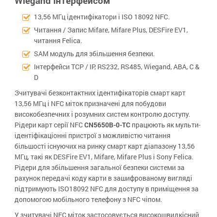
Wiegand інтерфейсом
13,56 МГц ідентифікатори і ISO 18092 NFC.
Читання / Запис Mifare, Mifare Plus, DESFire EV1,
читання Felica.
SAM модуль для збільшення безпеки.
Інтерфейси TCP / IP, RS232, RS485, Wiegand, ABA, C &
D
Зчитувачі безконтактних ідентифікаторів смарт карт
13,56 МГц і NFC міток призначені для побудови
високобезпечних і розумних систем контролю доступу.
Рідери карт серії NFC
CN5650B-0-TC
працюють як мульти-
ідентіфікаціонні пристрої з можливістю читання
більшості існуючих на ринку смарт карт діапазону 13,56
МГц, такі як DESFire EV1, Mifare, Mifare Plus і Sony Felica.
Рідери для збільшення загальної безпеки системи за
рахунок передачі коду карти в зашифрованому вигляді
підтримують ISO18092 NFC для доступу в приміщення за
допомогою мобільного телефону з NFC чіпом.
У зчитувачі NFC міток застосовується високошвидкісний